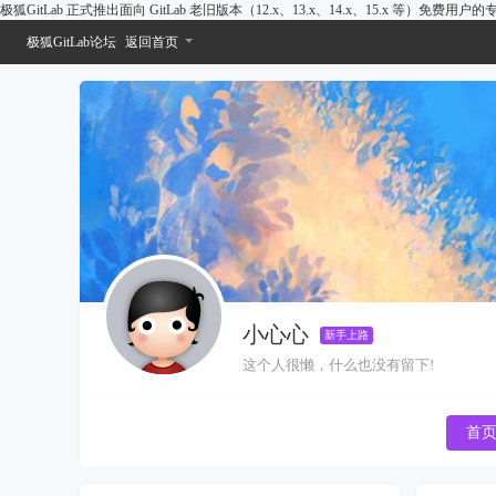
极狐GitLab 正式推出面向 GitLab 老旧版本（12.x、13.x、14.x、15.x 等）免费用
极狐GitLab论坛
返回首页
小心心
新手上路
这个人很懒，什么也没有留下!
首