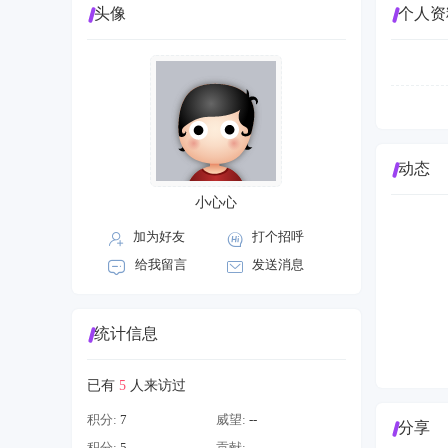
头像
个人资
动态
小心心
加为好友
打个招呼
给我留言
发送消息
统计信息
已有
5
人来访过
积分:
7
威望:
--
分享
积分:
5
贡献:
--