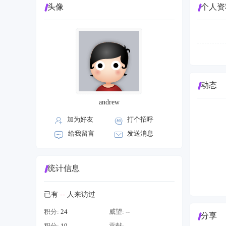
头像
个人资
动态
andrew
加为好友
打个招呼
给我留言
发送消息
统计信息
已有
--
人来访过
积分:
24
威望:
--
分享
积分:
19
贡献:
--