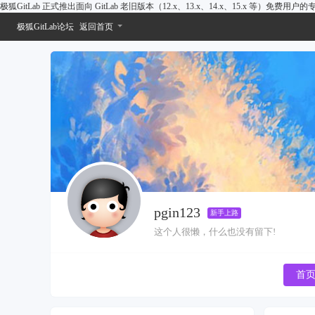
极狐GitLab 正式推出面向 GitLab 老旧版本（12.x、13.x、14.x、15.x 等）免费用
极狐GitLab论坛
返回首页
pgin123
新手上路
这个人很懒，什么也没有留下!
首