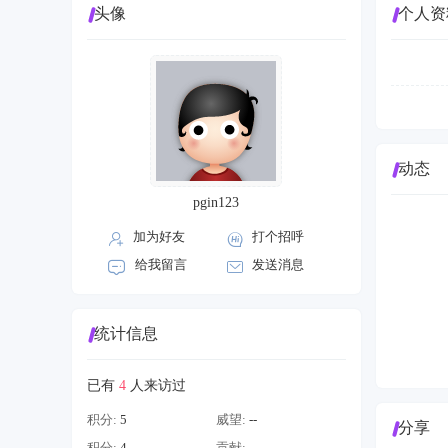
头像
个人资
动态
pgin123
加为好友
打个招呼
给我留言
发送消息
统计信息
已有
4
人来访过
积分:
5
威望:
--
分享
积分:
4
贡献:
--