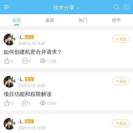
技术分享




全部
最新
热门
精华
-L.
版主
关注

2025-4-16 15:46
如何创建机密合并请求？



0
0
1708
-L.
版主
关注

2025-4-16 15:45
项目功能和权限解读



0
0
1706
-L.
版主
关注

2025-4-16 15:45