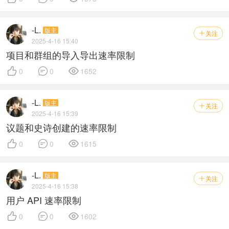
-L.
版主
关注

2025-4-16 15:40
项目和群组的导入导出速率限制



0
0
1652
-L.
版主
关注

2025-4-16 15:39
议题和史诗创建的速率限制



0
0
1615
-L.
版主
关注

2025-4-16 15:38
用户 API 速率限制



0
0
1602