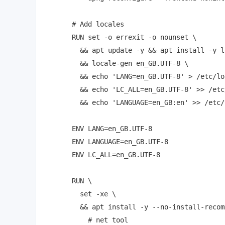
# Add locales

RUN set -o errexit -o nounset \

  && apt update -y && apt install -y l
  && locale-gen en_GB.UTF-8 \

  && echo 'LANG=en_GB.UTF-8' > /etc/lo
  && echo 'LC_ALL=en_GB.UTF-8' >> /etc
  && echo 'LANGUAGE=en_GB:en' >> /etc/
ENV LANG=en_GB.UTF-8

ENV LANGUAGE=en_GB.UTF-8

ENV LC_ALL=en_GB.UTF-8

RUN \

  set -xe \

  && apt install -y --no-install-recom
    # net tool
