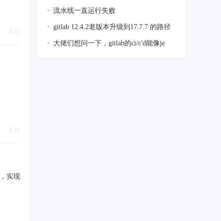
流水线一直运行失败
gitlab 12.4.2老版本升级到17.7.7 的路径
举报
大佬们想问一下，gitlab的ci/c'd能像je
举报
能，实现