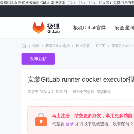
极狐GitLab 正式推出面向 GitLab 老旧版本（12.x、13.x、14.x、15.x 等）免费用
极狐GitLab官网
安全漏
»
论坛
›
极狐GitLab论坛
›
技术问答
›
CI/CD
›
安装GitLab run
极
发布新帖
狐
Gi
安装GitLab runner docker executo
tL
ab
发表于 2024-4-9 15:35:51
|
显示全部楼层
阅读模式
论
坛
马上注册，结交更多好友，享用更多功能
您需要
登录
才可以下载或查看，没有账号？