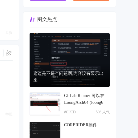
图文热点
举报
这边是不是个问题啊,内容没有显示出
来
GitLab Runner 可以在
LoongArch64 (loong6
#CI/CD
506 人气
举报
CORERIDER插件