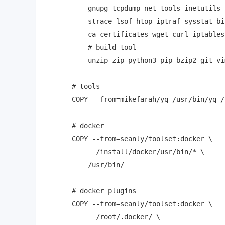
    gnupg tcpdump net-tools inetutils-
    strace lsof htop iptraf sysstat bi
    ca-certificates wget curl iptables 
    # build tool

    unzip zip python3-pip bzip2 git vim
# tools

COPY --from=mikefarah/yq /usr/bin/yq /
# docker

COPY --from=seanly/toolset:docker \

      /install/docker/usr/bin/* \

    /usr/bin/

# docker plugins

COPY --from=seanly/toolset:docker \

      /root/.docker/ \
