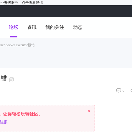
户的专业升级服务，
点击查看详情
洞
论坛
资讯
我的关注
动态
ner docker executor报错
r报错
6
×
，让你轻松玩转社区。
注册