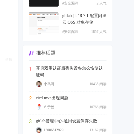
#安全漏洞
2 人气
gitlab-jh:18.7.1 配置阿里
云 OSS 对象存储
#安装配置
1857 人气
推荐话题
举报
1
开启双重认证后丢失设备怎么恢复认
证码
小马哥
10435 阅读
2
cicd mvn出现问题
彳亍🦉
10766 阅读
3
gitlab管理中心-通用设置保存失败
13006512929
13162 阅读