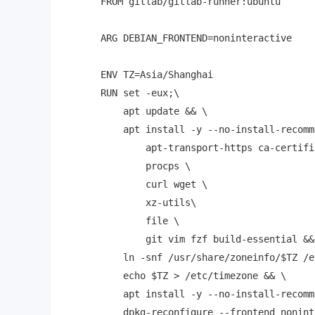
FROM gitlab/gitlab-runner:ubuntu

ARG DEBIAN_FRONTEND=noninteractive

ENV TZ=Asia/Shanghai

RUN set -eux;\

    apt update && \

    apt install -y --no-install-recomm
        apt-transport-https ca-certifi
        procps \

        curl wget \

        xz-utils\

        file \

        git vim fzf build-essential && 
    ln -snf /usr/share/zoneinfo/$TZ /e
    echo $TZ > /etc/timezone && \

    apt install -y --no-install-recomm
    dpkg-reconfigure --frontend nonint