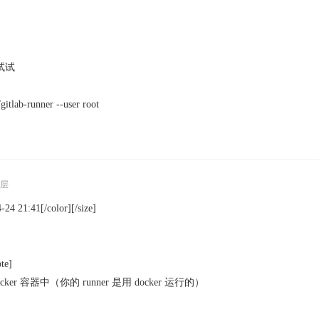
行试试
gitlab-runner --user root
层
4 21:41[/color][/size]
te]
ocker 容器中（你的 runner 是用 docker 运行的）