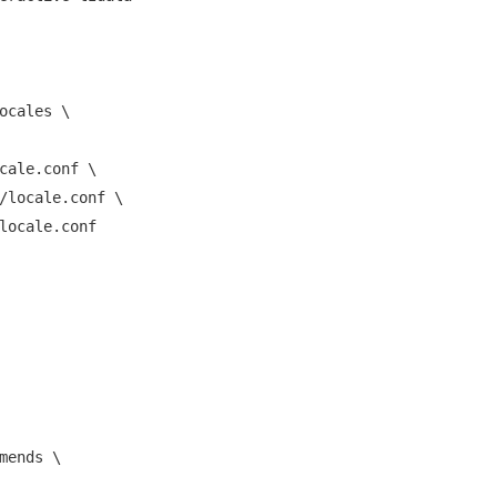
ocales \

cale.conf \

/locale.conf \

locale.conf 

mends \
