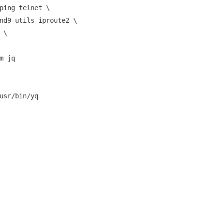
ping telnet \

nd9-utils iproute2 \

\

 jq

usr/bin/yq
