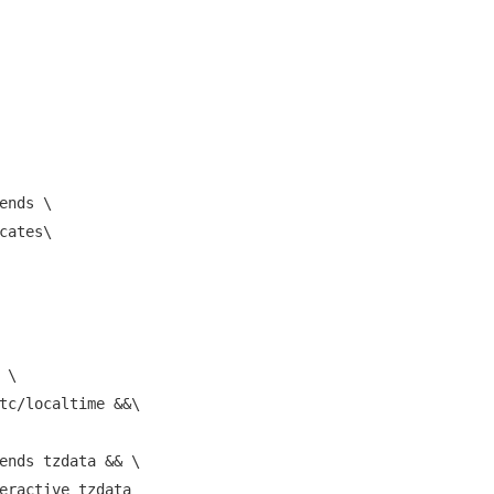
ends \

cates\

\

tc/localtime &&\

ends tzdata && \

eractive tzdata
