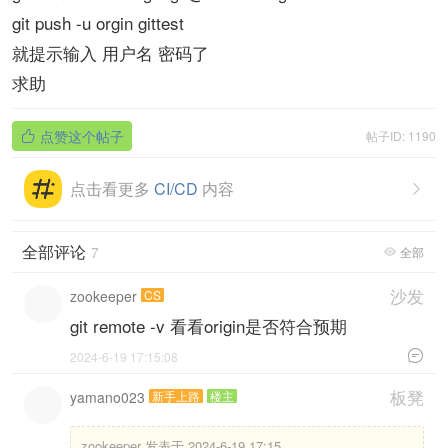
git push -u orgin gittest
就提示输入 用户名 密码了
求助
点赞这个帖子
帖子ID: 1190

点击看更多
CI/CD
内容

全部评论
7
全部

沙发
zookeeper
CS
git remote -v 看看origin是否符合预期

2024-6-19 17:15:08
板凳
yamano023
新手上路
楼主
zookeeper 发表于 2024-6-19 17:15