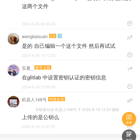
这两个文件

2024-6-20 08:45:24
wangkaixuan
CS
#

6
是的 自己编辑一个这个文件 然后再试试

2024-6-20 10:12:30
安夏_
新手上路
#
7
在glitlab 中设置密钥认证的密钥信息

2024-8-16 13:56:59
机器人168号
中级会员
#
8
本帖最后由 机器人168号 于 2024-8-16 14:33 编辑
上传的是公钥么

菜单

2024-8-16 14:31:37
