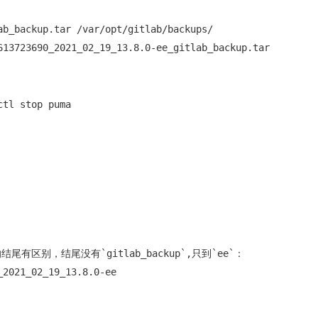
b_backup.tar /var/opt/gitlab/backups/

613723690_2021_02_19_13.8.0-ee_gitlab_backup.tar
tl stop puma

区别，结尾没有`gitlab_backup`,只到`ee`：

_2021_02_19_13.8.0-ee