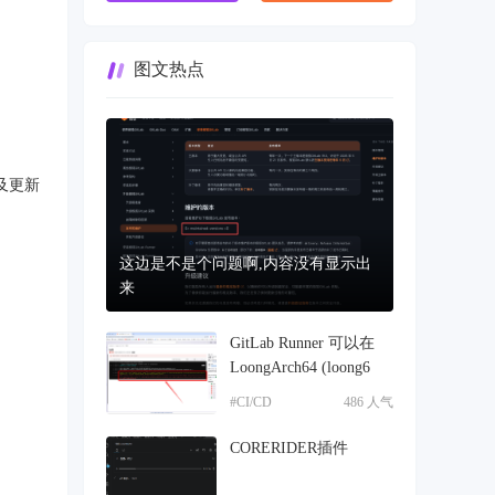
图文热点
以及更新
这边是不是个问题啊,内容没有显示出
来
GitLab Runner 可以在
LoongArch64 (loong6
#CI/CD
486 人气
CORERIDER插件