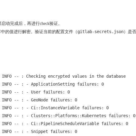
部启动完成后，再进行check验证。
gitlab-secrets.json
数据库中的值进行解密。验证当前的配置文件（
）是
 INFO -- : Checking encrypted values in the database

 INFO -- : - ApplicationSetting failures: 0

 INFO -- : - User failures: 0

 INFO -- : - GeoNode failures: 0

 INFO -- : - Ci::InstanceVariable failures: 0

 INFO -- : - Clusters::Platforms::Kubernetes failures: 0

 INFO -- : - Ci::PipelineScheduleVariable failures: 0

 INFO -- : - Snippet failures: 0
