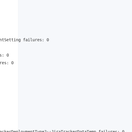
tSetting failures: 0

: 0

es: 0

ackerDeploymentType2::JiraTrackerDataTemp failures: 0
