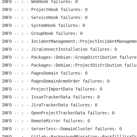
 INFO -- : - WebHook failures: 0

 INFO -- : - ProjectHook failures: 0

 INFO -- : - ServiceHook failures: 0

 INFO -- : - SystemHook failures: 0

 INFO -- : - GroupHook failures: 0

 INFO -- : - IncidentManagement::ProjectIncidentManagemen
 INFO -- : - JiraConnectInstallation failures: 0

 INFO -- : - Packages::Debian::GroupDistribution failures
 INFO -- : - Packages::Debian::ProjectDistribution failur
 INFO -- : - PagesDomain failures: 0

 INFO -- : - PagesDomainAcmeOrder failures: 0

 INFO -- : - ProjectImportData failures: 0

 INFO -- : - IssueTrackerData failures: 0

 INFO -- : - JiraTrackerData failures: 0

 INFO -- : - OpenProjectTrackerData failures: 0

 INFO -- : - RemoteMirror failures: 0

 INFO -- : - Serverless::DomainCluster failures: 0

 INFO -- : - Gitlab::BackgroundMigration::BackfillJiraTr