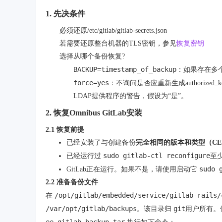
1. 先决条件
必须还原/etc/gitlab/gitlab-secrets.json
若需要还原整台机器的TLS密钥，参见
恢复密钥
选择从哪个备份恢复?
BACKUP=timestamp_of_backup
：如果存在多
force=yes
：不询问是否应重新生成authorized_
LDAP提供程序的警告，假设为“是”。
2. 恢复Omnibus GitLab安装
2.1 恢复前提
已经安装了与创建备份
完全相同的版本和类型（CE /
sudo gitlab-ctl reconfigure
已经运行过
至
sudo 
GitLab正在运行。如果不是，请使用启动它
2.2 准备备份文件
/opt/gitlab/embedded/service/gitlab-rails/
在
/var/opt/gitlab/backups
git
。该目录归
用户所有。