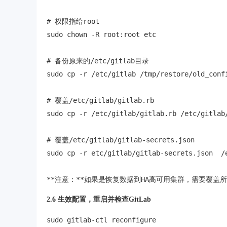
# 权限指给root

sudo chown -R root:root etc

# 备份原来的/etc/gitlab目录

sudo cp -r /etc/gitlab /tmp/restore/old_confi
# 覆盖/etc/gitlab/gitlab.rb

sudo cp -r /etc/gitlab/gitlab.rb /etc/gitlab/
# 覆盖/etc/gitlab/gitlab-secrets.json

sudo cp -r etc/gitlab/gitlab-secrets.json  /e
2.6 生效配置，重启并检查GitLab
sudo gitlab-ctl reconfigure
