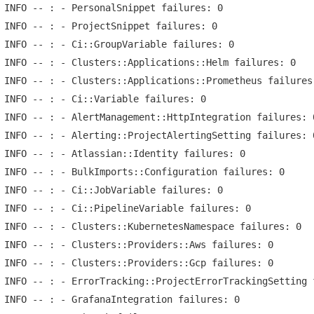
 INFO -- : - PersonalSnippet failures: 0

 INFO -- : - ProjectSnippet failures: 0

 INFO -- : - Ci::GroupVariable failures: 0

 INFO -- : - Clusters::Applications::Helm failures: 0

 INFO -- : - Clusters::Applications::Prometheus failures:
 INFO -- : - Ci::Variable failures: 0

 INFO -- : - AlertManagement::HttpIntegration failures: 0
 INFO -- : - Alerting::ProjectAlertingSetting failures: 0
 INFO -- : - Atlassian::Identity failures: 0

 INFO -- : - BulkImports::Configuration failures: 0

 INFO -- : - Ci::JobVariable failures: 0

 INFO -- : - Ci::PipelineVariable failures: 0

 INFO -- : - Clusters::KubernetesNamespace failures: 0

 INFO -- : - Clusters::Providers::Aws failures: 0

 INFO -- : - Clusters::Providers::Gcp failures: 0

 INFO -- : - ErrorTracking::ProjectErrorTrackingSetting f
 INFO -- : - GrafanaIntegration failures: 0
