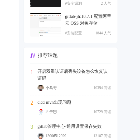
#安全漏洞
2 人气
gitlab-jh:18.7.1 配置阿里
云 OSS 对象存储
#安装配置
1844 人气
推荐话题
1
开启双重认证后丢失设备怎么恢复认
证码
小马哥
10394 阅读
2
cicd mvn出现问题
彳亍🦉
10729 阅读
3
gitlab管理中心-通用设置保存失败
13006512929
13107 阅读