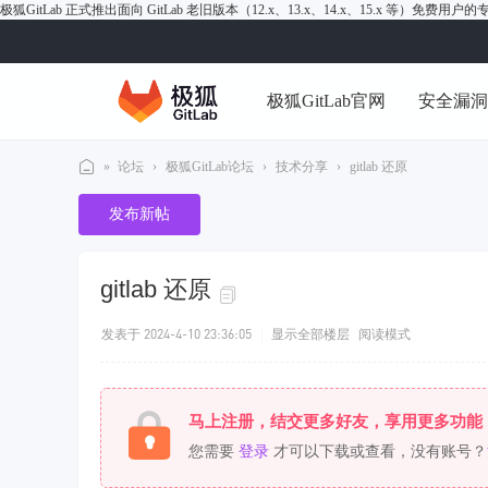
极狐GitLab 正式推出面向 GitLab 老旧版本（12.x、13.x、14.x、15.x 等）免费用
极狐GitLab官网
安全漏
»
论坛
›
极狐GitLab论坛
›
技术分享
›
gitlab 还原
极
发布新帖
狐
Gi
gitlab 还原
tL
ab
发表于 2024-4-10 23:36:05
|
显示全部楼层
阅读模式
论
坛
马上注册，结交更多好友，享用更多功能
您需要
登录
才可以下载或查看，没有账号？