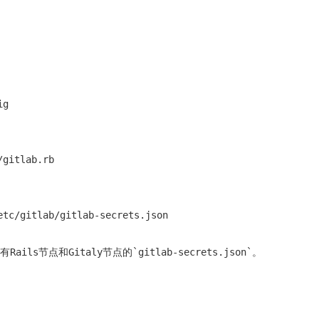
g 

gitlab.rb

tc/gitlab/gitlab-secrets.json
