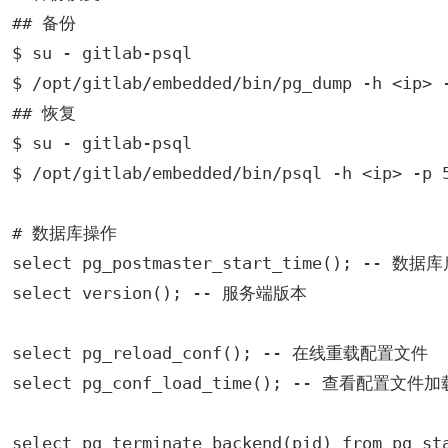
## 备份

$ su - gitlab-psql

$ /opt/gitlab/embedded/bin/pg_dump -h <ip> 
## 恢复

$ su - gitlab-psql

$ /opt/gitlab/embedded/bin/psql -h <ip> -p 5
# 数据库操作

select pg_postmaster_start_time(); -- 数据
select version(); -- 服务端版本

select pg_reload_conf(); -- 在线重载配置文件

select pg_conf_load_time(); -- 查看配置文件加
select pg_terminate_backend(pid) from p