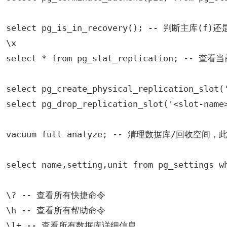
select pg_is_in_recovery(); -- 判断主库(f)还
\x

select * from pg_stat_replication; -- 
select pg_create_physical_replication_slo
select pg_drop_replication_slot('<slot-n
vacuum full analyze; -- 清理数据库/回
select name,setting,unit from pg_settin
\? -- 查看所有快捷命令

\h -- 查看所有帮助命令

\l+ -- 查看所有数据库详细信息
