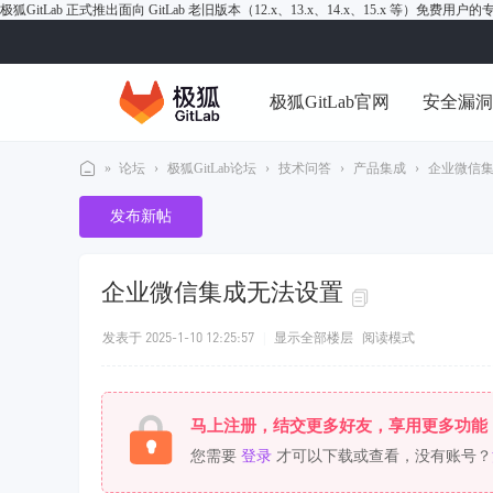
极狐GitLab 正式推出面向 GitLab 老旧版本（12.x、13.x、14.x、15.x 等）免费用
极狐GitLab官网
安全漏
»
论坛
›
极狐GitLab论坛
›
技术问答
›
产品集成
›
企业微信
极
发布新帖
狐
Gi
企业微信集成无法设置
tL
ab
发表于 2025-1-10 12:25:57
|
显示全部楼层
阅读模式
论
坛
马上注册，结交更多好友，享用更多功能
您需要
登录
才可以下载或查看，没有账号？