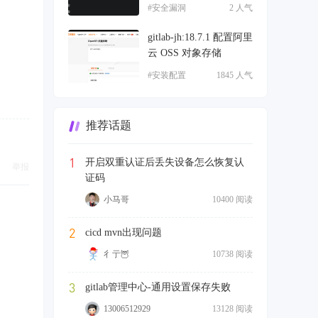
#安全漏洞
2 人气
gitlab-jh:18.7.1 配置阿里
云 OSS 对象存储
#安装配置
1845 人气
推荐话题
1
开启双重认证后丢失设备怎么恢复认
举报
证码
小马哥
10400 阅读
2
cicd mvn出现问题
彳亍🦉
10738 阅读
3
gitlab管理中心-通用设置保存失败
13006512929
13128 阅读