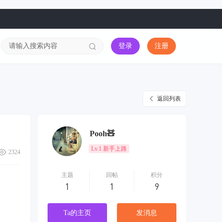
登录
注册
返回列表
Pooh🧸
Lv.1 新手上路
2324
主题
回帖
积分
1
1
9
Ta的主页
发消息