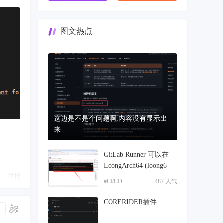
图文热点
这边是不是个问题啊,内容没有显示出
来
GitLab Runner 可以在
LoongArch64 (loong6
举报
#CI/CD
487 人气
CORERIDER插件