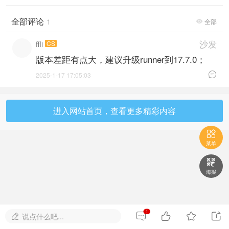
全部评论
1
全部

沙发
ffli
CS
版本差距有点大，建议升级runner到17.7.0；

2025-1-17 17:05:03
进入网站首页，查看更多精彩内容

菜单

海报
1




说点什么吧...
