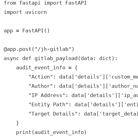
from fastapi import FastAPI

import uvicorn

app = FastAPI()

@app.post("/jh-gitlab")

async def gitlab_payload(data: dict):

    audit_event_info = {

        "Action": data['details']['custom_me
        "Author": data['details']['author_na
        "IP Address": data['details']['ip_ad
        "Entity Path": data['details']['enti
        "Target Details": data['target_detai
    }

    print(audit_event_info)
