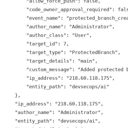
        "allow_force_push": false,

        "code_owner_approval_required": fals
        "event_name": "protected_branch_crea
        "author_name": "Administrator",

        "author_class": "User",

        "target_id": 7,

        "target_type": "ProtectedBranch",

        "target_details": "main",

        "custom_message": "Added protected 
        "ip_address": "218.60.118.175",

        "entity_path": "devsecops/ai"

    },

    "ip_address": "218.60.118.175",

    "author_name": "Administrator",

    "entity_path": "devsecops/ai",
