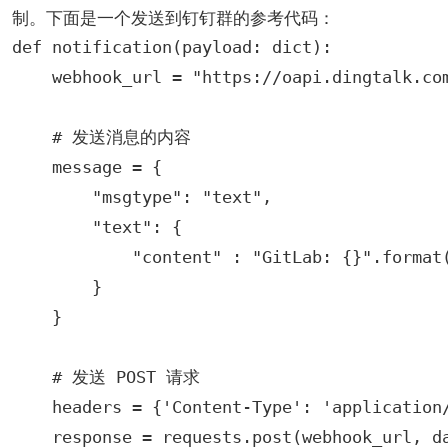
制。下面是一个发送到钉钉群的参考代码：
def notification(payload: dict):

    webhook_url = "https://oapi.dingtalk.c
    # 发送消息的内容

    message = {

        "msgtype": "text",

        "text": {

            "content" : "GitLab: {}".format(
        }

    }

    # 发送 POST 请求

    headers = {'Content-Type': 'application/
    response = requests.post(webhook_url, da