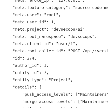
    "meta.remote_ip": "127.0.0.1",

    "meta.feature_category": "source_code_ma
    "meta.user": "root",

    "meta.user_id": 1,

    "meta.project": "devsecops/ai",

    "meta.root_namespace": "devsecops",

    "meta.client_id": "user/1",

    "meta.root_caller_id": "POST /api/:versi
    "id": 274,

    "author_id": 1,

    "entity_id": 7,

    "entity_type": "Project",

    "details": {

        "push_access_levels": ["Maintainers"
        "merge_access_levels": ["Maintainers