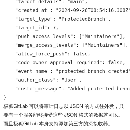
    "target_details": "main",

    "created_at": "2024-09-26T08:54:16.308Z"
    "target_type": "ProtectedBranch",

    "target_id": 7,

    "push_access_levels": ["Maintainers"],

    "merge_access_levels": ["Maintainers"],

    "allow_force_push": false,

    "code_owner_approval_required": false,

    "event_name": "protected_branch_created"
    "author_class": "User",

    "custom_message": "Added protected bran
}
极狐GitLab 可以将审计日志以 JSON 的方式往外发，只
要有一个服务能够接受这些 JSON 格式的数据就可以。
而且极狐GitLab 本身支持添加第三方的流接收器。