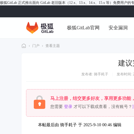
极狐GitLab 正式推出面向 GitLab 老旧版本（12.x、13.x、14.x、15.x 等）免费用
极狐GitLab官网
安全漏洞
›
门户
›
查看主题
极
建议
狐
Gi
发布者:
骑手耗子
|
发布时间: 202
tL
ab
论
马上注册，结交更多好友，享用更多功能
坛
您需要
登录
才可以下载或查看，没有账号？
本帖最后由 骑手耗子 于 2025-9-10 00:46 编辑