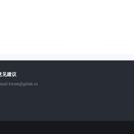
意见建议
mail:forum@gitlab.cn