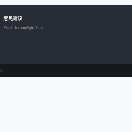
意见建议
Email:forum@gitlab.cn
ed.