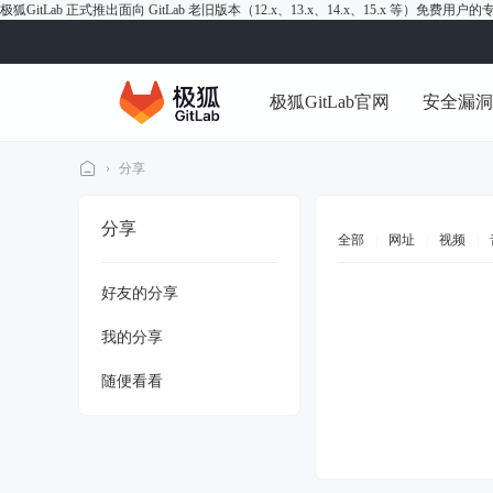
极狐GitLab 正式推出面向 GitLab 老旧版本（12.x、13.x、14.x、15.x 等）免费用
极狐GitLab官网
安全漏
›
分享
极
分享
狐
全部
|
网址
|
视频
|
Gi
好友的分享
tL
ab
我的分享
论
随便看看
坛