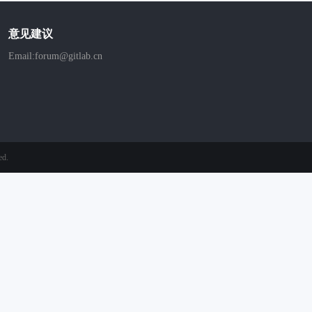
意见建议
Email:forum@gitlab.cn
ed.