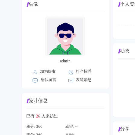
头像
个人资
动态
admin
加为好友
打个招呼
给我留言
发送消息
统计信息
已有
26
人来访过
积分:
360
威望:
--
分享
积分:
360
贡献:
--