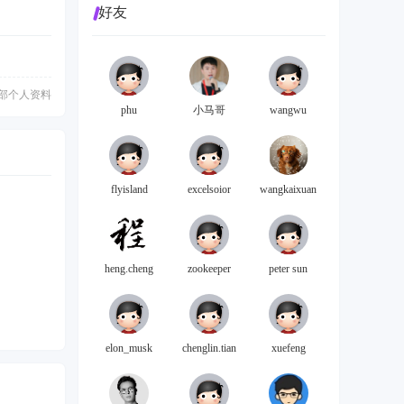
好友
部个人资料
phu
小马哥
wangwu
flyisland
excelsoior
wangkaixuan
heng.cheng
zookeeper
peter sun
elon_musk
chenglin.tian
xuefeng