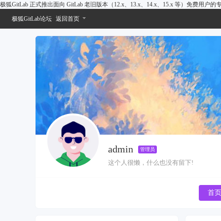
极狐GitLab 正式推出面向 GitLab 老旧版本（12.x、13.x、14.x、15.x 等）免费用
极狐GitLab论坛
返回首页
admin
管理员
这个人很懒，什么也没有留下!
首