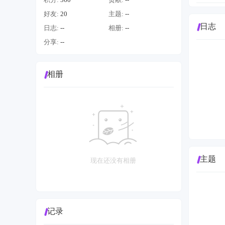
好友:
20
主题:
--
日志
日志:
--
相册:
--
分享:
--
相册
主题
现在还没有相册
记录