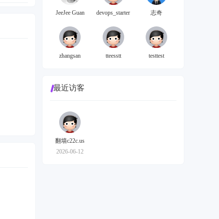
JeeJee Guan
devops_starter
志奇
zhangsan
tteesstt
testtest
最近访客
翻墙c22c.us
2026-06-12