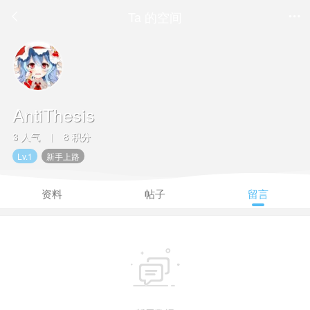
Ta 的空间


AntiThesis
3 人气
8 积分
|
Lv.1
新手上路
资料
帖子
留言
