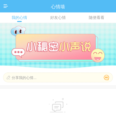
心情墙

我的心情
好友心情
随便看看

分享我的心情...

