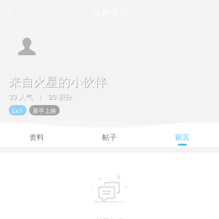
Ta 的空间


来自火星的小伙伴
33 人气
29 积分
|
Lv.1
新手上路
资料
帖子
留言
