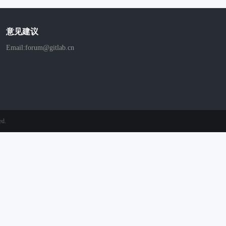
意见建议
Email:forum@gitlab.cn
ed.