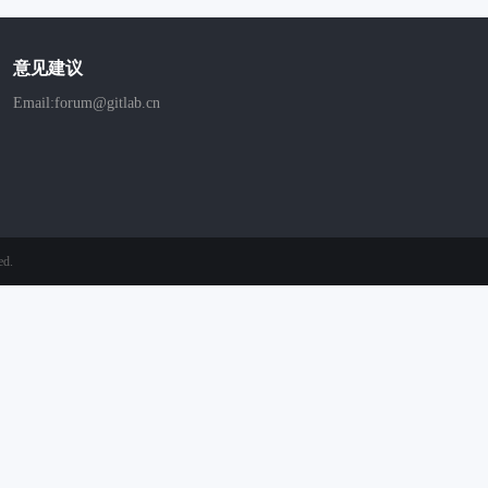
意见建议
Email:forum@gitlab.cn
ed.