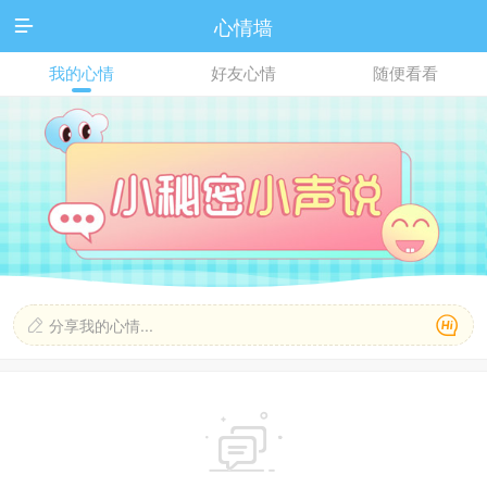
心情墙

我的心情
好友心情
随便看看

分享我的心情...

