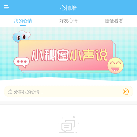
心情墙

我的心情
好友心情
随便看看

分享我的心情...

