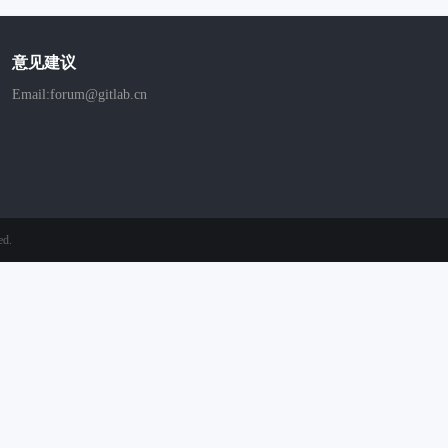
意见建议
Email:forum@gitlab.cn
ed.