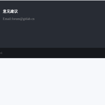
意见建议
Email:forum@gitlab.cn
ed.