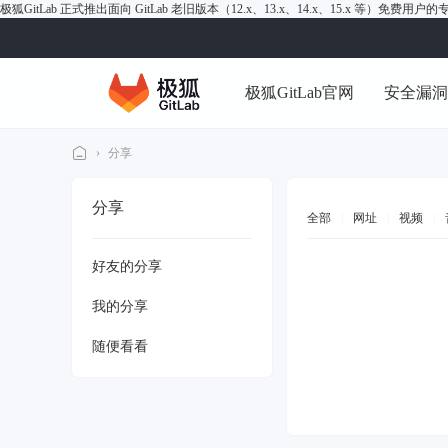
极狐GitLab 正式推出面向 GitLab 老旧版本（12.x、13.x、14.x、15.x 等）免费用
极狐GitLab官网
安全漏
›
分享
极
分享
狐
全部
|
网址
|
视频
|
Gi
好友的分享
tL
ab
我的分享
论
随便看看
坛