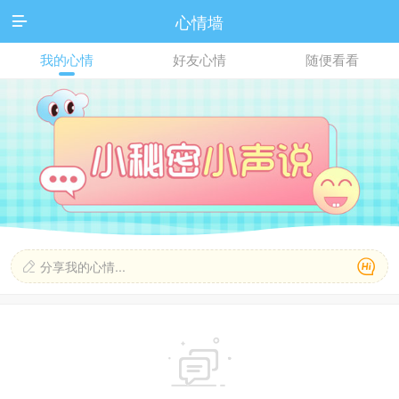
心情墙

我的心情
好友心情
随便看看

分享我的心情...

