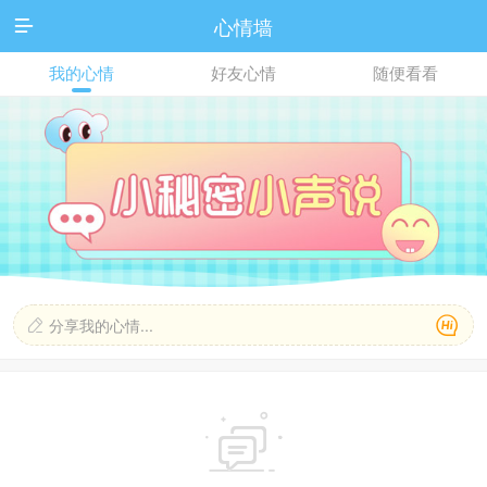
心情墙

我的心情
好友心情
随便看看

分享我的心情...

