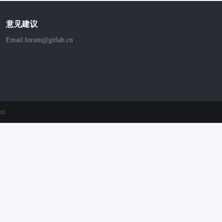
意见建议
Email:forum@gitlab.cn
ed.