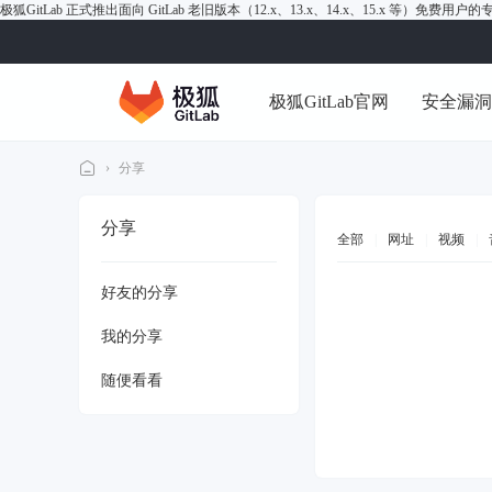
极狐GitLab 正式推出面向 GitLab 老旧版本（12.x、13.x、14.x、15.x 等）免费用
极狐GitLab官网
安全漏
›
分享
极
分享
狐
全部
|
网址
|
视频
|
Gi
好友的分享
tL
ab
我的分享
论
随便看看
坛