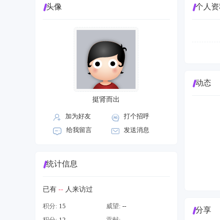
头像
个人资
动态
挺肾而出
加为好友
打个招呼
给我留言
发送消息
统计信息
已有
--
人来访过
积分:
15
威望:
--
分享
积分:
12
贡献:
--