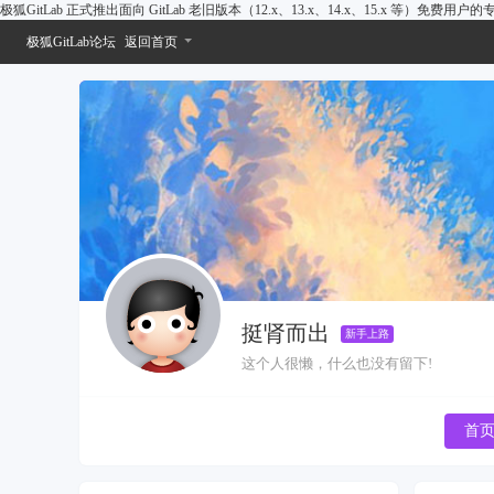
极狐GitLab 正式推出面向 GitLab 老旧版本（12.x、13.x、14.x、15.x 等）免费用
极狐GitLab论坛
返回首页
挺肾而出
新手上路
这个人很懒，什么也没有留下!
首