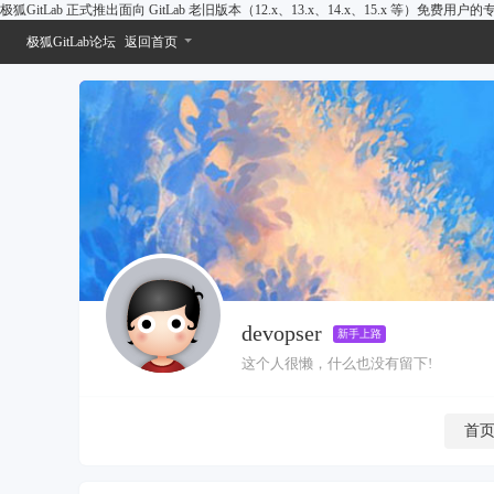
极狐GitLab 正式推出面向 GitLab 老旧版本（12.x、13.x、14.x、15.x 等）免费用
极狐GitLab论坛
返回首页
devopser
新手上路
这个人很懒，什么也没有留下!
首