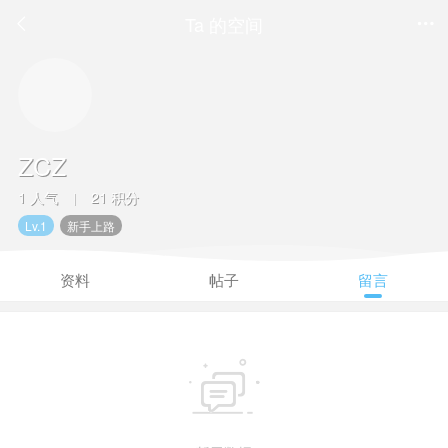
Ta 的空间


ZCZ
1 人气
21 积分
|
Lv.1
新手上路
资料
帖子
留言
