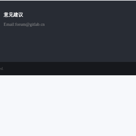
意见建议
Email:forum@gitlab.cn
ed.