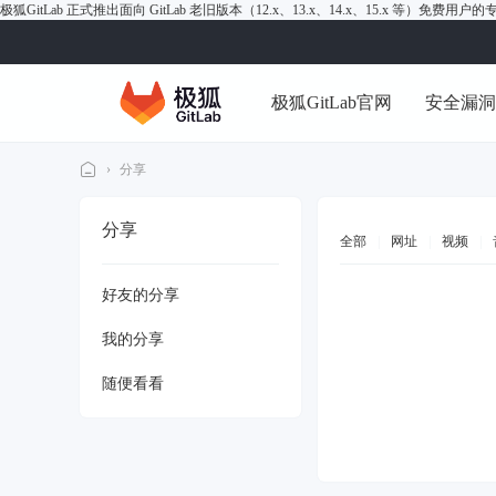
极狐GitLab 正式推出面向 GitLab 老旧版本（12.x、13.x、14.x、15.x 等）免费用
极狐GitLab官网
安全漏
›
分享
极
分享
狐
全部
|
网址
|
视频
|
Gi
好友的分享
tL
ab
我的分享
论
随便看看
坛