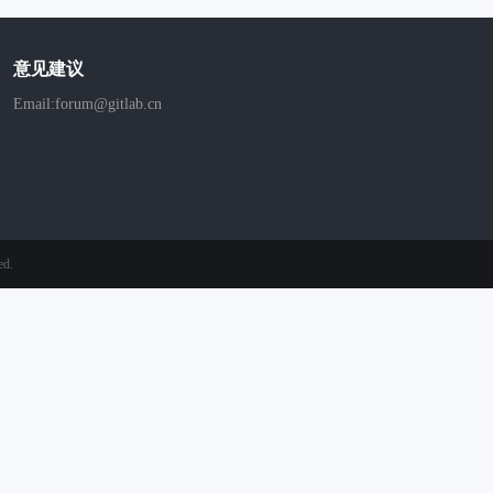
意见建议
Email:forum@gitlab.cn
ed.