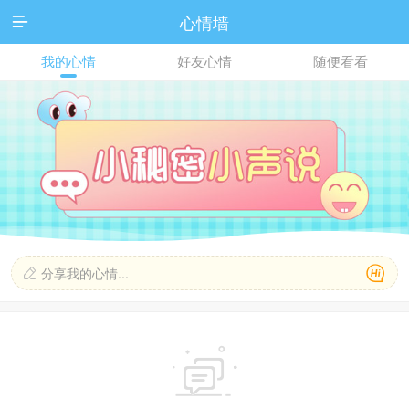
心情墙

我的心情
好友心情
随便看看

分享我的心情...

