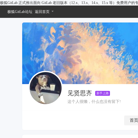
极狐GitLab 正式推出面向 GitLab 老旧版本（12.x、13.x、14.x、15.x 等）免费用
极狐GitLab论坛
返回首页
见贤思齐
新手上路
这个人很懒，什么也没有留下!
首