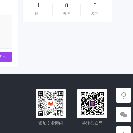
1
0
0
帖子
关注
粉丝
留言
添加专业顾问
关注公众号