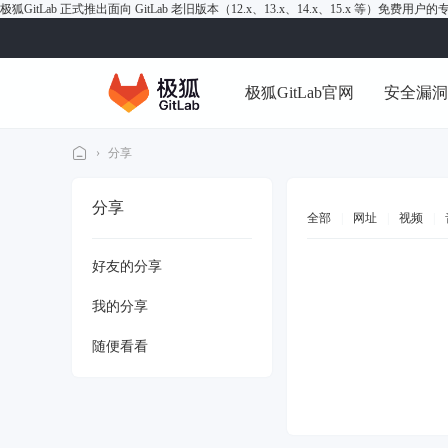
极狐GitLab 正式推出面向 GitLab 老旧版本（12.x、13.x、14.x、15.x 等）免费用
极狐GitLab官网
安全漏
›
分享
极
分享
狐
全部
|
网址
|
视频
|
Gi
好友的分享
tL
ab
我的分享
论
随便看看
坛