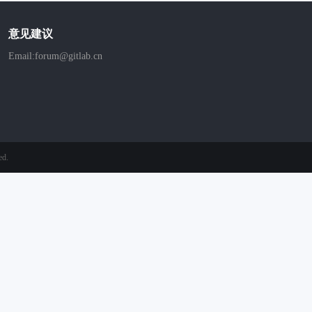
意见建议
Email:forum@gitlab.cn
ed.