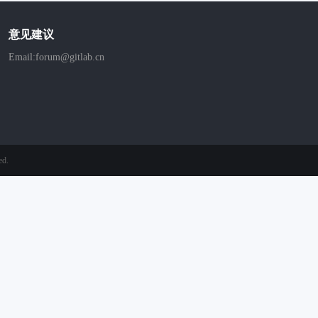
意见建议
Email:forum@gitlab.cn
ed.