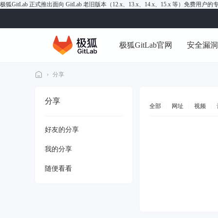
极狐GitLab 正式推出面向 GitLab 老旧版本（12.x、13.x、14.x、15.x 等）免费用
极狐GitLab官网
安全漏
›
分享
极
分享
狐
全部
|
网址
|
视频
|
Gi
好友的分享
tL
ab
我的分享
论
随便看看
坛