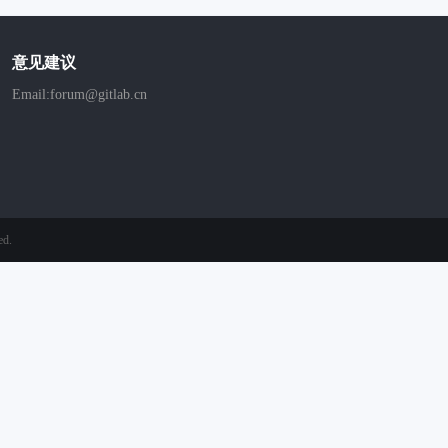
意见建议
Email:forum@gitlab.cn
ed.