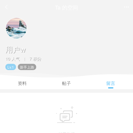
Ta 的空间


用户w
10 人气
7 积分
|
Lv.1
新手上路
资料
帖子
留言
