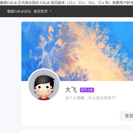
极狐GitLab 正式推出面向 GitLab 老旧版本（12.x、13.x、14.x、15.x 等）免费用
极狐GitLab论坛
返回首页
大飞
新手上路
这个人很懒，什么也没有留下!
首