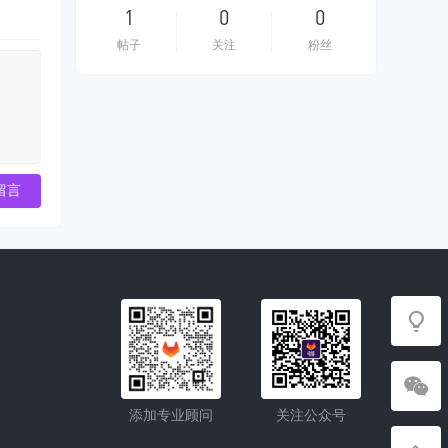
1
0
0
帖子
关注
粉丝
留言
添加专业顾问
关注公众号