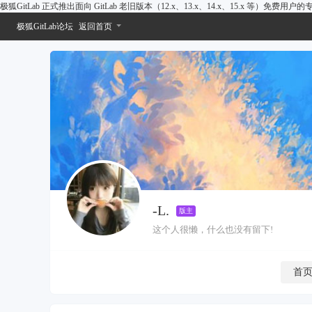
极狐GitLab 正式推出面向 GitLab 老旧版本（12.x、13.x、14.x、15.x 等）免费用
极狐GitLab论坛
返回首页
-L.
版主
这个人很懒，什么也没有留下!
首