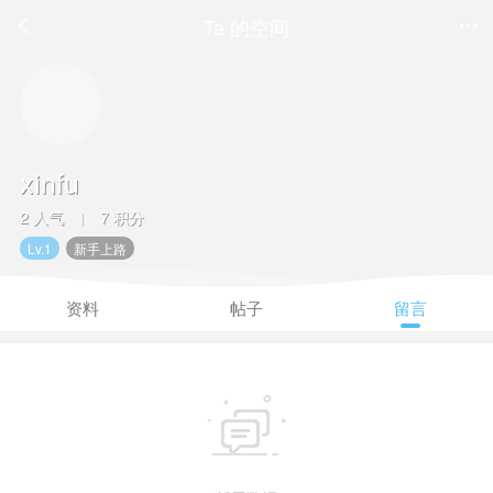
Ta 的空间


xinfu
2 人气
7 积分
|
Lv.1
新手上路
资料
帖子
留言
