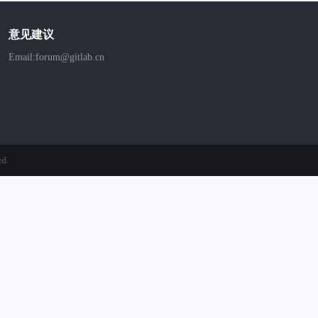
意见建议
Email:forum@gitlab.cn
ed.