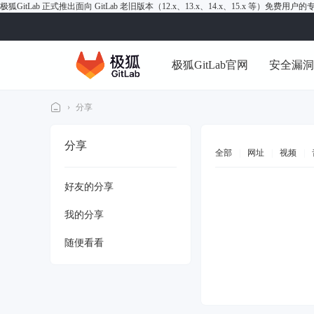
极狐GitLab 正式推出面向 GitLab 老旧版本（12.x、13.x、14.x、15.x 等）免费用
极狐GitLab官网
安全漏
›
分享
极
分享
狐
全部
|
网址
|
视频
|
Gi
好友的分享
tL
ab
我的分享
论
随便看看
坛