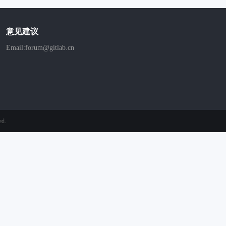
意见建议
Email:forum@gitlab.cn
ed.