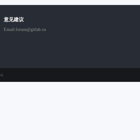
意见建议
Email:forum@gitlab.cn
ed.