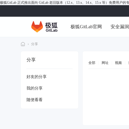
极狐GitLab 正式推出面向 GitLab 老旧版本（12.x、13.x、14.x、15.x 等）免费用
极狐GitLab官网
安全漏
›
分享
极
分享
狐
全部
|
网址
|
视频
|
Gi
好友的分享
tL
ab
我的分享
论
随便看看
坛