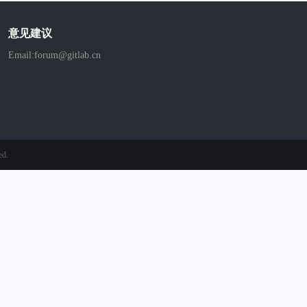
意见建议
Email:forum@gitlab.cn
ed.