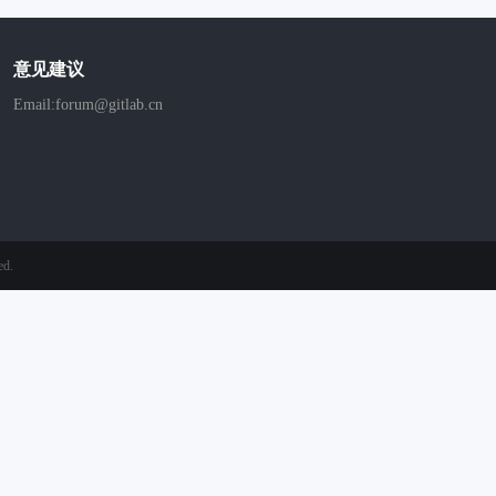
意见建议
Email:forum@gitlab.cn
ed.