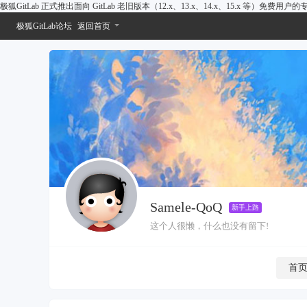
极狐GitLab 正式推出面向 GitLab 老旧版本（12.x、13.x、14.x、15.x 等）免费用
极狐GitLab论坛
返回首页
Samele-QoQ
新手上路
这个人很懒，什么也没有留下!
首