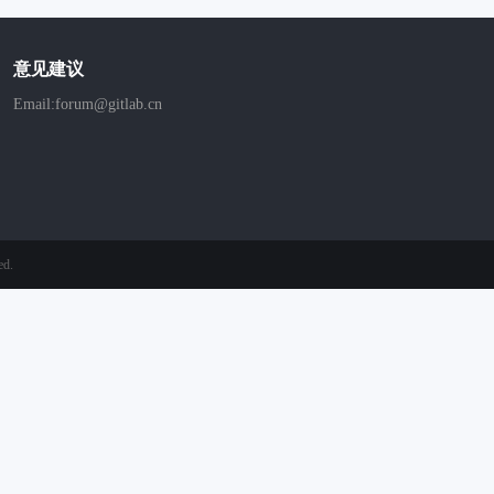
意见建议
Email:forum@gitlab.cn
ed.