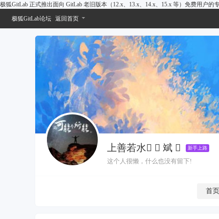
极狐GitLab 正式推出面向 GitLab 老旧版本（12.x、13.x、14.x、15.x 等）免费用
极狐GitLab论坛
返回首页
上善若水  斌 
新手上路
这个人很懒，什么也没有留下!
首