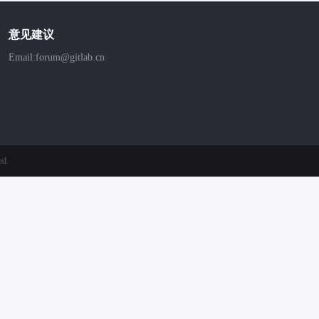
意见建议
Email:forum@gitlab.cn
ed.