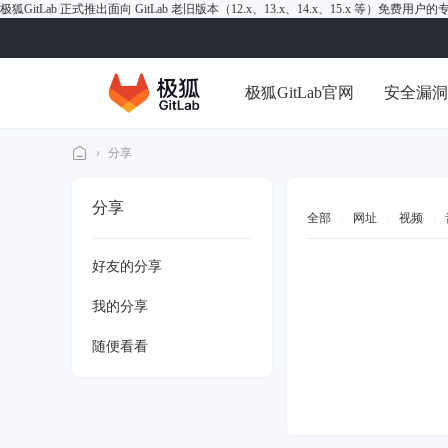
极狐GitLab 正式推出面向 GitLab 老旧版本（12.x、13.x、14.x、15.x 等）免费用
极狐GitLab官网
安全漏
›
分享
极
分享
狐
全部
|
网址
|
视频
|
Gi
好友的分享
tL
ab
我的分享
论
随便看看
坛